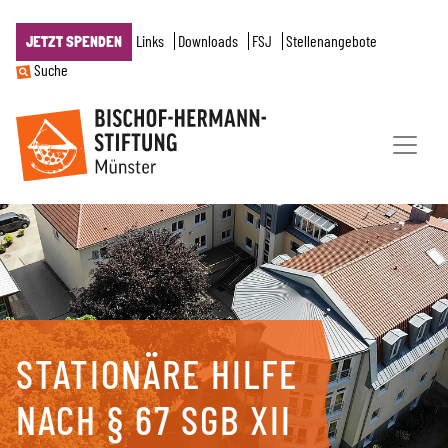
Links
Downloads
FSJ
Stellenangebote
JETZT SPENDEN
Suche
STATIONÄRE HILFE
NACH § 67 SGB XII