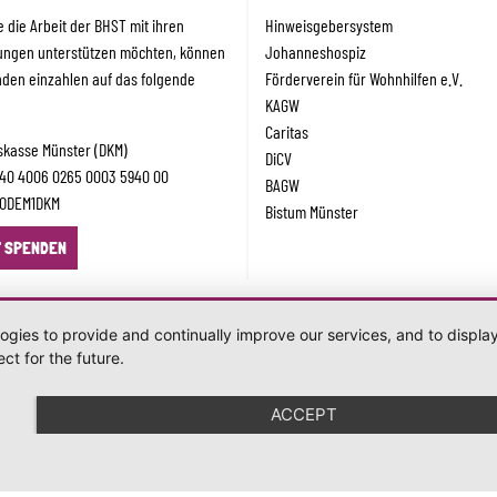
 die Arbeit der BHST mit ihren
Hinweisgebersystem
tungen unterstützen möchten, können
Johanneshospiz
nden einzahlen auf das folgende
Förderverein für Wohnhilfen e.V.
KAGW
Caritas
skasse Münster (DKM)
DiCV
E40 4006 0265 0003 5940 00
BAGW
NODEM1DKM
Bistum Münster
T SPENDEN
logies to provide and continually improve our services, and to displ
ct for the future.
ACCEPT