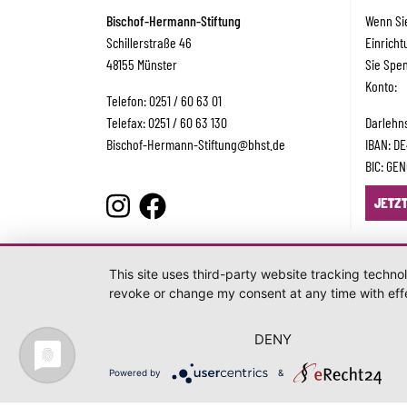
Bischof-Hermann-Stiftung
Wenn Sie
Schillerstraße 46
Einrich
48155 Münster
Sie Spe
Konto:
Telefon: 0251 / 60 63 01
Telefax: 0251 / 60 63 130
Darlehn
Bischof-Hermann-Stiftung
@bhst.de
IBAN: D
BIC: GE
JETZ
This site uses third-party website tracking techno
revoke or change my consent at any time with effe
DENY
Powered by
&